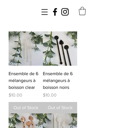
Ensemble de 6
Ensemble de 6
mélangeurs à
mélangeurs à
boisson clear
boisson noirs
Price
Price
$10.00
$10.00
Out of Stock
Out of Stock