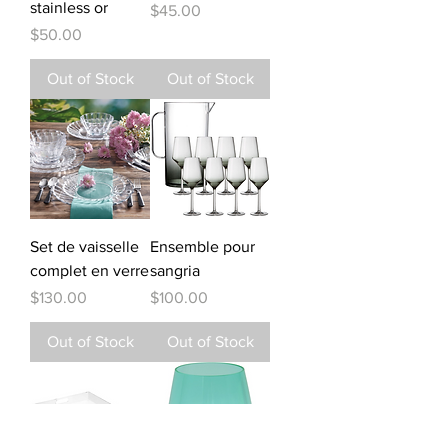
stainless or
Price
$45.00
Price
$50.00
Out of Stock
Out of Stock
Set de vaisselle
Ensemble pour
complet en verre
sangria
Price
Price
$130.00
$100.00
Out of Stock
Out of Stock