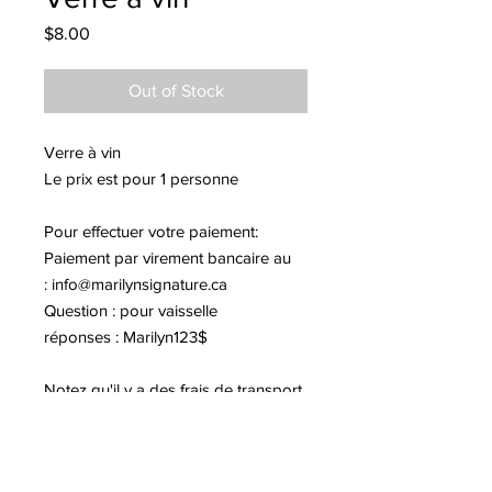
Price
$8.00
Out of Stock
Verre à vin
Le prix est pour 1 personne
Pour effectuer votre paiement:
Paiement par virement bancaire au
:
info@marilynsignature.ca
Question : pour vaisselle
réponses : Marilyn123$
Notez qu'il y a des frais de transport
de 17$.
Merci