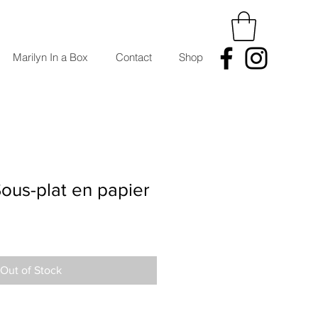
Marilyn In a Box
Contact
Shop
ous-plat en papier
Out of Stock