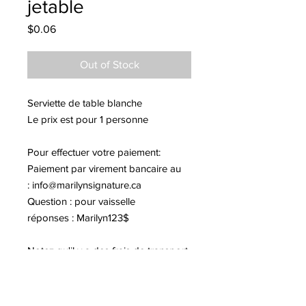
jetable
Price
$0.06
Out of Stock
Serviette de table blanche
Le prix est pour 1 personne
Pour effectuer votre paiement:
Paiement par virement bancaire au
:
info@marilynsignature.ca
Question : pour vaisselle
réponses : Marilyn123$
Notez qu'il y a des frais de transport
de 17$.
Merci