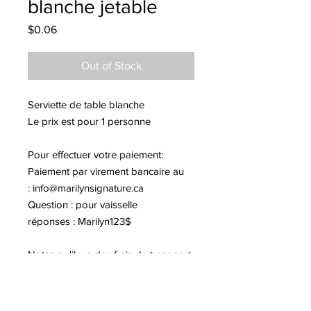
blanche jetable
Price
$0.06
Out of Stock
Serviette de table blanche
Le prix est pour 1 personne
Pour effectuer votre paiement:
Paiement par virement bancaire au
:
info@marilynsignature.ca
Question : pour vaisselle
réponses : Marilyn123$
Notez qu'il y a des frais de transport
de 17$.
Merci