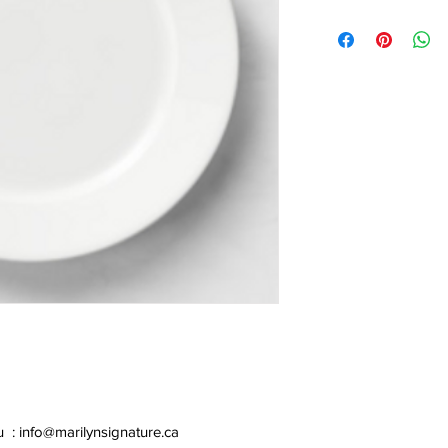
u :
info@marilynsignature.ca