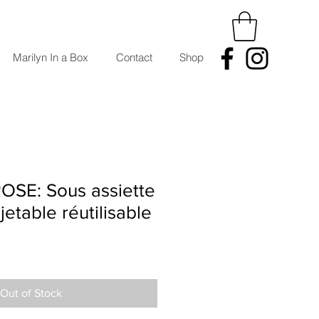
Marilyn In a Box
Contact
Shop
SE: Sous assiette
 jetable réutilisable
Out of Stock