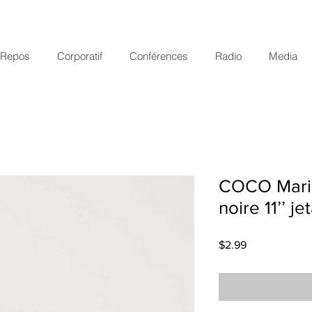
r Repos
Corporatif
Conférences
Radio
Media
COCO Maril
noire 11’’ je
Price
$2.99