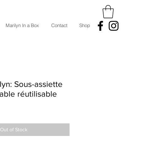
Marilyn In a Box
Contact
Shop
yn: Sous-assiette
table réutilisable
Out of Stock