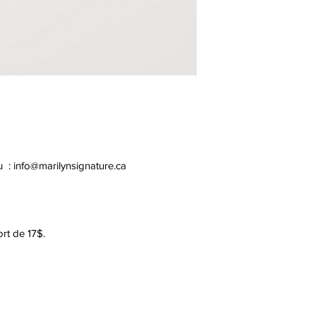
u :
info@marilynsignature.ca
ort de 17$.