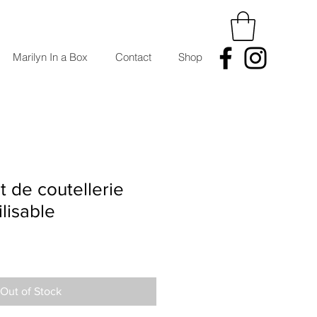
Marilyn In a Box
Contact
Shop
 de coutellerie
ilisable
Out of Stock