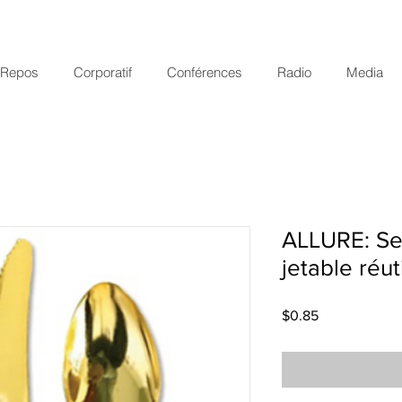
r Repos
Corporatif
Conférences
Radio
Media
ALLURE: Set
jetable réut
Price
$0.85