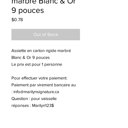
marbré Blanc & Or
9 pouces
Price
$0.78
Out of Stock
Assiette en carton rigide marbré
Blanc & Or 9 pouces
Le prix est pour 1 personne
Pour effectuer votre paiement:
Paiement par virement bancaire au
:
info@marilynsignature.ca
Question : pour vaisselle
réponses : Marilyn123$
Notez qu'il y a des frais de transport
de 17$.