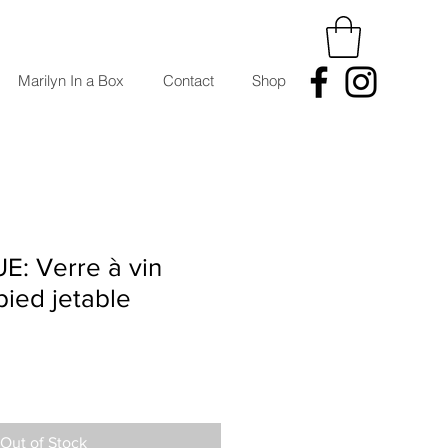
Marilyn In a Box
Contact
Shop
: Verre à vin
pied jetable
Out of Stock