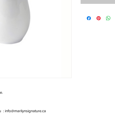
e.
u :
info@marilynsignature.ca