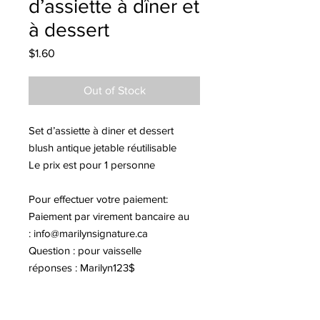
d’assiette à dîner et
à dessert
Price
$1.60
Out of Stock
Set d’assiette à diner et dessert
blush antique jetable réutilisable
Le prix est pour 1 personne
Pour effectuer votre paiement:
Paiement par virement bancaire au
:
info@marilynsignature.ca
Question : pour vaisselle
réponses : Marilyn123$
Notez qu'il y a des frais de transport
de 17$.