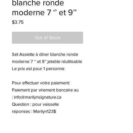
blanche ronde
moderne 7 ‘’ et 9’’
Price
$3.75
Out of Stock
Set Assiette à dîner blanche ronde
moderne 7 ‘’ et 9’’ jetable réutilisable
Le prix est pour 1 personne
Pour effectuer votre paiement:
Paiement par virement bancaire au
:
info@marilynsignature.ca
Question : pour vaisselle
réponses : Marilyn123$
Notez qu'il y a des frais de transport
de 17$.